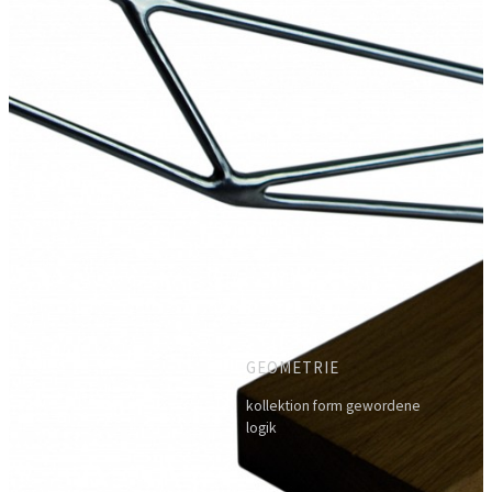
GEOMETRIE
kollektion form gewordene
logik